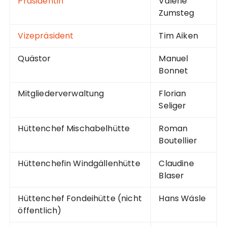
Präsidentin
Valérie
Zumsteg
Vizepräsident
Tim Aiken
Quästor
Manuel
Bonnet
Mitgliederverwaltung
Florian
Seliger
Hüttenchef Mischabelhütte
Roman
Boutellier
Hüttenchefin Windgällenhütte
Claudine
Blaser
Hüttenchef Fondeihütte (nicht
Hans Wäsle
öffentlich)