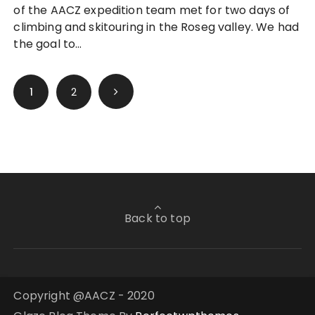
of the AACZ expedition team met for two days of
climbing and skitouring in the Roseg valley. We had
the goal to…
Seitennummerierung
1
2
der
Beiträge
Back to top
Copyright @AACZ - 2020